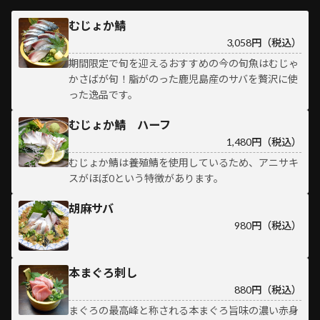
むじょか鯖
3,058円（税込）
期間限定で旬を迎えるおすすめの今の旬魚はむじゃ
かさばが旬！脂がのった鹿児島産のサバを贅沢に使
った逸品です。
むじょか鯖 ハーフ
1,480円（税込）
むじょか鯖は養殖鯖を使用しているため、アニサキ
スがほぼ0という特徴があります。
胡麻サバ
980円（税込）
本まぐろ刺し
880円（税込）
まぐろの最高峰と称される本まぐろ旨味の濃い赤身