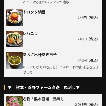
ととろける脂のバランスが絶妙
トロタク納豆
968円（税込）
レバニラ
748円（税込）
あおさ出汁巻き玉子
748円（税込）
たっぷりなあおさ出し汁にふわふわの出汁巻き玉子
浸して
▼ 熊本・菅野ファーム直送 馬刺し▼
名物！熊本直送 馬刺し
2,068円（税込）