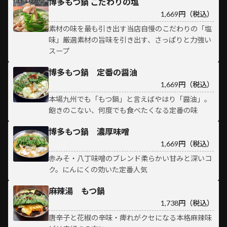
博多もつ鍋 こだわりの塩
1,669円（税込）
素材の味を最も引き出す当店自慢のこだわりの「塩
味」厳選素材の旨味を引き出す、さっぱりと力強い
スープ
博多もつ鍋 定番の醤油
1,669円（税込）
本場九州でも「もつ鍋」と言えばやはり「醤油」。
飽きのこない、何度でも食べたくなる定番の味
博多もつ鍋 濃厚味噌
1,669円（税込）
赤みそ・八丁味噌のブレンド柔らかい甘みと深いコ
ク。にんにくの効いた定番人気
麻辣湯 もつ鍋
1,738円（税込）
唐辛子と花椒の辛味・痺れがクセになる本格麻辣味