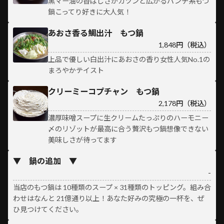
黒マー油の香ばしさがガツンと広がるパンチ系もつ
鍋こってり好きに大人気！
あおさ香る鯛出汁 もつ鍋
1,848円（税込）
上品で優しい白出汁にあおさの香り女性人気No.1の
まろやかテイスト
クリーミーコプチャン もつ鍋
2,178円（税込）
濃厚味噌スープに生クリームたっぷりのハーモニー
〆のリゾットが最高に合う贅沢もつ鍋想像できない
美味しさが待ってます
▼ 鍋の追加 ▼
-
当店のもつ鍋は 10種類のスープ × 31種類のトッピング。組み合
わせはなんと 21億通り以上！あなた好みの究極の一杯を、ぜ
ひ見つけてください。