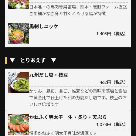
日本唯一の馬肉専用畜場、熊本・菅野ファーム直送
きめ細かな赤身と甘くとろける脂が特徴
馬刺しユッケ
1,408円（税込）
▼ とりあえず ▼
九州だし塩・枝豆
462円（税込）
かつお、昆布、あご、椎茸などの旨味を藻塩と醤油
で黄金比で仕上げた和の万能だし塩です。枝豆のお
いしさ倍増です
かねふく明太子 生・炙り・天ぷら
1,078円（税込）
博多かねふく明太子旨味が濃厚です