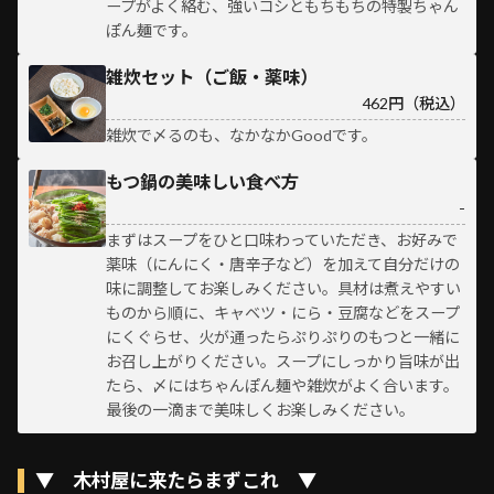
ープがよく絡む、強いコシともちもちの特製ちゃん
ぽん麺です。
雑炊セット（ご飯・薬味）
462円（税込）
雑炊で〆るのも、なかなかGoodです。
もつ鍋の美味しい食べ方
-
まずはスープをひと口味わっていただき、お好みで
薬味（にんにく・唐辛子など）を加えて自分だけの
味に調整してお楽しみください。具材は煮えやすい
ものから順に、キャベツ・にら・豆腐などをスープ
にくぐらせ、火が通ったらぷりぷりのもつと一緒に
お召し上がりください。スープにしっかり旨味が出
たら、〆にはちゃんぽん麺や雑炊がよく合います。
最後の一滴まで美味しくお楽しみください。
▼ 木村屋に来たらまずこれ ▼