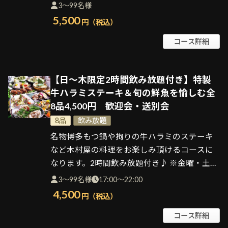
歓迎会・送別会などにもオススメです♪土曜
3～99名様
から木曜は3時間飲み放題付き※金曜・祝前日
5,500
円（税込）
は2.5時間制となります。
コース詳細
【日～木限定2時間飲み放題付き】特製
牛ハラミステーキ＆旬の鮮魚を愉しむ全
8品4,500円 歓迎会・送別会
8品
飲み放題
名物博多もつ鍋や拘りの牛ハラミのステーキ
など木村屋の料理をお楽しみ頂けるコースに
なります。2時間飲み放題付き♪ ※金曜・土曜
はご利用いただけません。
3～99名様
17:00～22:00
4,500
円（税込）
コース詳細