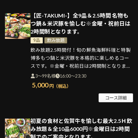
【匠-TAKUMI-】全9品＆2.5時間 名物も
つ鍋＆米沢豚を愉しむ※金曜・祝前日は
2時間制となります。
9品
飲み放題
飲み放題2.5時間付！旬の鮮魚海鮮料理と特製
博多もつ鍋と米沢豚を本格的に楽しめるコー
スです。※金曜・祝前日は2時間制となりま
す。
3～99名様
16:00～23:30
5,000
円（税込）
コース詳細
初夏の食材と佐賀牛を愉しむ最大2.5Ｈ飲
み放題＆全10品6000円※金曜日は2時間
制でのご案内となります。