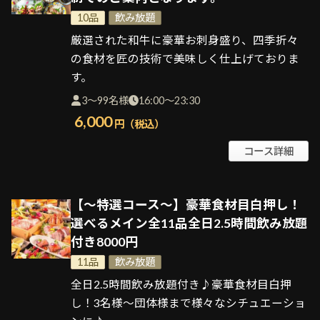
10品
飲み放題
厳選された和牛に豪華お刺身盛り、四季折々
の食材を匠の技術で美味しく仕上げておりま
す。
3～99名様
16:00～23:30
6,000
円（税込）
コース詳細
【～特選コース～】豪華食材目白押し！
選べるメイン全11品全日2.5時間飲み放題
付き8000円
11品
飲み放題
全日2.5時間飲み放題付き♪豪華食材目白押
し！3名様～団体様まで様々なシチュエーショ