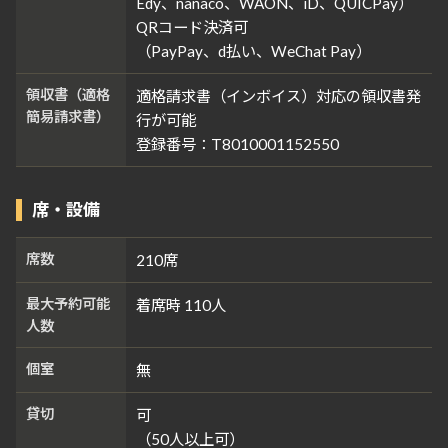
Edy、nanaco、WAON、iD、QUICPay）
QRコード決済可
（PayPay、d払い、WeChat Pay）
領収書（適格
適格請求書（インボイス）対応の領収書発
簡易請求書）
行が可能
登録番号：T8010001152550
席・設備
席数
210席
最大予約可能
着席時 110人
人数
個室
無
貸切
可
（50人以上可）