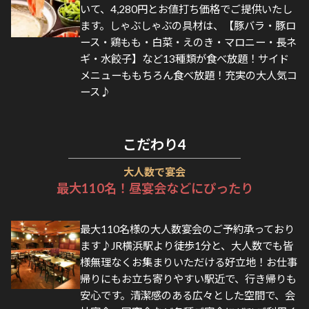
いて、4,280円とお値打ち価格でご提供いたし
ます。しゃぶしゃぶの具材は、【豚バラ・豚ロ
ース・鶏もも・白菜・えのき・マロニー・長ネ
ギ・水餃子】など13種類が食べ放題！サイド
メニューももちろん食べ放題！充実の大人気コ
ース♪
こだわり
4
大人数で宴会
最大110名！昼宴会などにぴったり
最大110名様の大人数宴会のご予約承っており
ます♪JR横浜駅より徒歩1分と、大人数でも皆
様無理なくお集まりいただける好立地！お仕事
帰りにもお立ち寄りやすい駅近で、行き帰りも
安心です。清潔感のある広々とした空間で、会