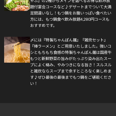
ゃぶ』の2種からメインを選べるお得な飲み放
題付宴会コースなど♪デザートまでついて大満
足間違いなし！もつ鍋をお腹いっぱい食べたい
方には、もつ鍋食べ飲み放題4,280円コースも
おすすめです。
〆には『特製ちゃんぽん麺』『雑炊セット』
『棒ラーメン』とご用意いたしました。強いコ
シともちもち食感の特製ちゃんぽん麺は国産牛
もつと新鮮野菜の旨みがたっぷり染み出たスー
プによく絡み、やみつきになる旨さ！スルスル
と雑炊ならスープまで余すところなく楽しめま
す♪ぜひ最後の最後までもつ鍋をご堪能くださ
い！