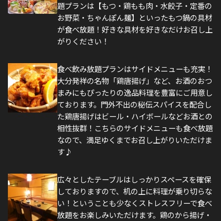
題プランは【もつ・鶏もも肉・水餃子・定番の
お野菜・ちゃんぽん麺】といったもつ鍋の具材
が食べ放題！好きな具材を好きなだけお召し上
がりください！
食べ飲み放題プランはサイドメニューも充実！
大分発祥の名物「鶏唐揚げ」など、お酒のおつ
まみにもぴったりの逸品料理を豊富にご用意し
ております。門外不出の秘伝スパイスを配合し
た鶏唐揚げはビール・ハイボールなどお酒との
相性抜群！こちらのサイドメニューも食べ放題
なので、満足ゆくまでお召し上がりいただけま
す♪
広々としたテーブルはしっかりスペースを確保
しておりますので、机の上に料理が乗り切らな
い！ということも少なくストレスフリーで食べ
放題をお楽しみいただけます。鶏のから揚げ・