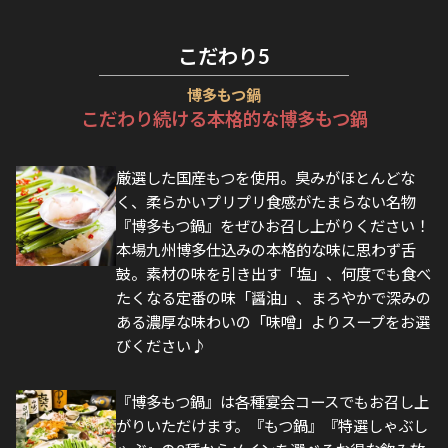
こだわり
5
博多もつ鍋
こだわり続ける本格的な博多もつ鍋
厳選した国産もつを使用。臭みがほとんどな
く、柔らかいプリプリ食感がたまらない名物
『博多もつ鍋』をぜひお召し上がりください！
本場九州博多仕込みの本格的な味に思わず舌
鼓。素材の味を引き出す「塩」、何度でも食べ
たくなる定番の味「醤油」、まろやかで深みの
ある濃厚な味わいの「味噌」よりスープをお選
びください♪
『博多もつ鍋』は各種宴会コースでもお召し上
がりいただけます。『もつ鍋』『特選しゃぶし